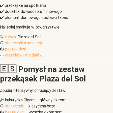
✔️ przekąskę na spotkania
✔️ dodatek do wieczoru filmowego
✔️ element domowego zestawu tapas
Najlepiej smakuje w towarzystwie:
🫒
oliwek
Plaza del Sol
🌻
słonecznika solonego
🎃
pestek dyni
🥜
orzechów i migdałów
🇪🇸 Pomysł na zestaw
przekąsek Plaza del Sol
Zbuduj intensywny, chrupiący zestaw:
🌽 kukurydza Gigant – główny akcent
🌻
słonecznik
– klasyczna baza
🎃
pestki dyni
– wyrazisty kontrast