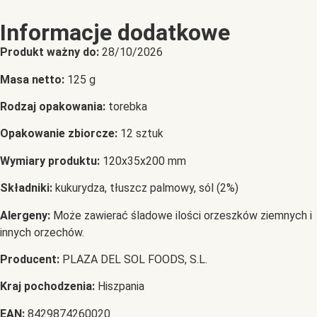
Informacje dodatkowe
Produkt ważny do:
28/10/2026
Masa netto:
125 g
Rodzaj opakowania:
torebka
Opakowanie zbiorcze:
12 sztuk
Wymiary produktu:
120x35x200 mm
Składniki:
kukurydza, tłuszcz palmowy, sól (2%)
Alergeny:
Może zawierać śladowe ilości orzeszków ziemnych i
innych orzechów.
Producent:
PLAZA DEL SOL FOODS, S.L.
Kraj pochodzenia:
Hiszpania
EAN:
8429874260020