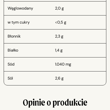
Węglowodany
2,0 g
w tym cukry
<0,5 g
Błonnik
2,3 g
Białko
1,4 g
Sód
1.040 mg
Sól
2,6 g
Opinie o produkcie