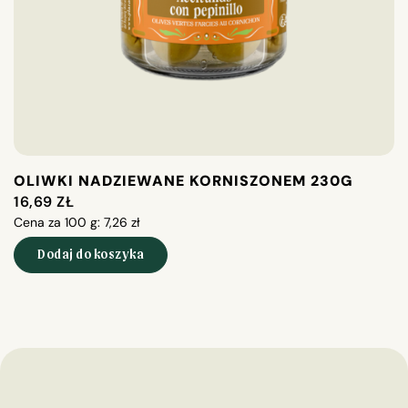
OLIWKI NADZIEWANE KORNISZONEM 230G
M
16,69
ZŁ
1
Cena za 100 g:
7,26
zł
Ce
Dodaj do koszyka