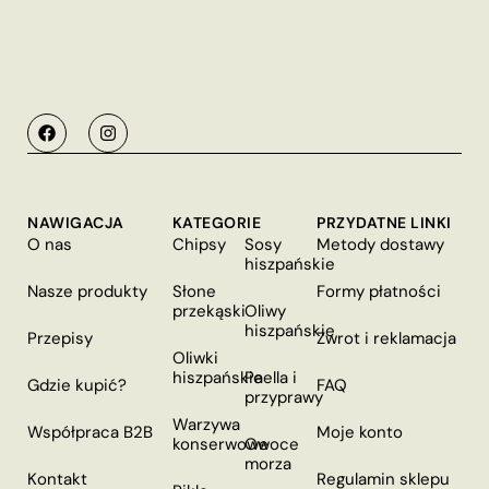
NAWIGACJA
KATEGORIE
PRZYDATNE LINKI
O nas
Chipsy
Sosy
Metody dostawy
hiszpańskie
Nasze produkty
Słone
Formy płatności
przekąski
Oliwy
hiszpańskie
Przepisy
Zwrot i reklamacja
Oliwki
hiszpańskie
Paella i
Gdzie kupić?
FAQ
przyprawy
Warzywa
Współpraca B2B
Moje konto
konserwowe
Owoce
morza
Kontakt
Regulamin sklepu