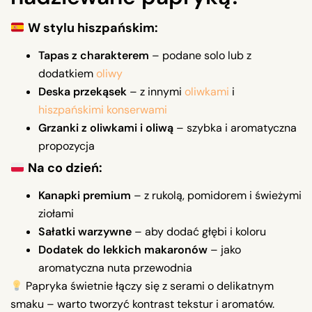
W stylu hiszpańskim:
Tapas z charakterem
– podane solo lub z
dodatkiem
oliwy
Deska przekąsek
– z innymi
oliwkami
i
hiszpańskimi konserwami
Grzanki z oliwkami i oliwą
– szybka i aromatyczna
propozycja
Na co dzień:
Kanapki premium
– z rukolą, pomidorem i świeżymi
ziołami
Sałatki warzywne
– aby dodać głębi i koloru
Dodatek do lekkich makaronów
– jako
aromatyczna nuta przewodnia
Papryka świetnie łączy się z serami o delikatnym
smaku – warto tworzyć kontrast tekstur i aromatów.